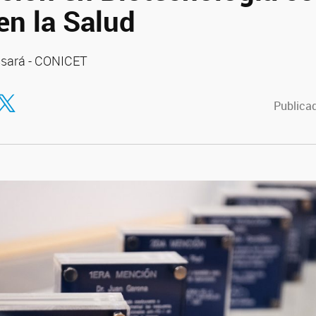
en la Salud
ssará - CONICET
tir en Facebook
ompartir en Twitter
Publicad