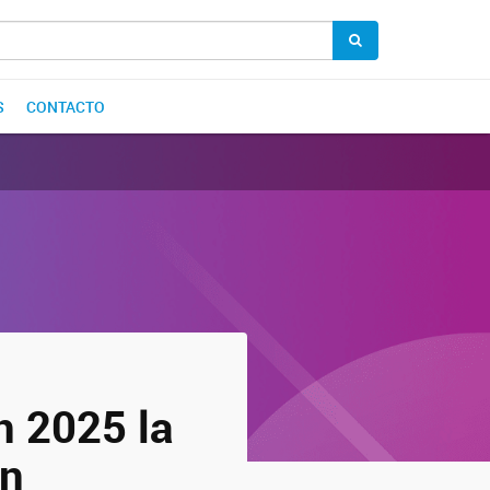
S
CONTACTO
n 2025 la
on