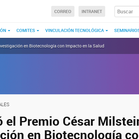
CORREO
INTRANET
IÓN
COMITES
VINCULACIÓN TECNOLÓGICA
SEMINARIO
Investigación en Biotecnología con Impacto en la Salud
ALES
 el Premio César Milstei
ación en Biotecnología c