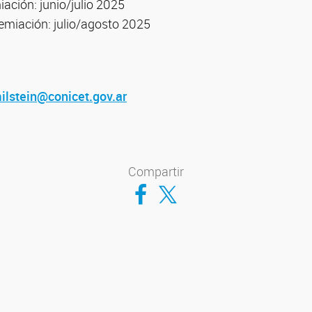
ación: junio/julio 2025
miación: julio/agosto 2025
lstein@conicet.gov.ar
Compartir
Compartir en Facebook
Compartir en Twitter