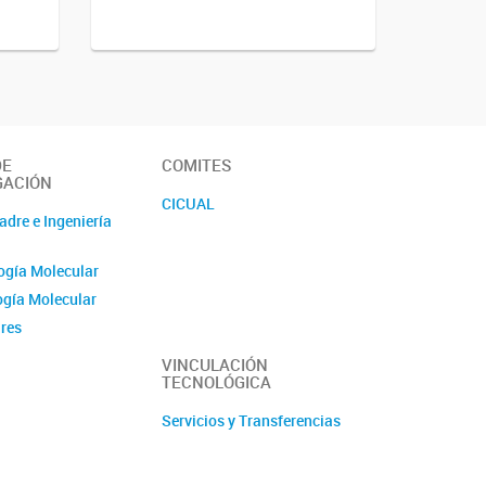
DE
COMITES
GACIÓN
CICUAL
adre e Ingeniería
s
ogía Molecular
ogía Molecular
ares
recombinantes
VINCULACIÓN
TECNOLÓGICA
ía Aplicada
pequeños animales
Servicios y Transferencias
Respiratoria
uerpos y otros