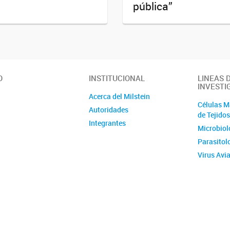
pública”
O
INSTITUCIONAL
LINEAS 
INVESTI
Acerca del Milstein
Células M
Autoridades
de Tejido
Integrantes
Microbiol
Parasitol
Virus Avi
Vacunas 
Inmunolog
Virus de 
Biología 
Nanoantic