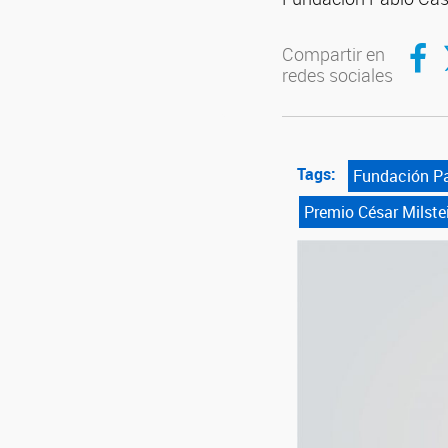
Compar
C
Compartir en
redes sociales
Tags:
Fundación P
Premio César Milste