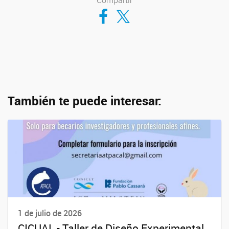
Compartir
Compartir en Facebook
Compartir en Twitter
También te puede interesar:
1 de julio de 2026
CICUAL - Taller de Diseño Experimental